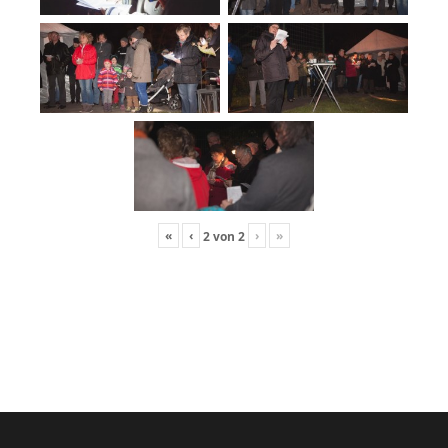
«
‹
›
»
2
von
2