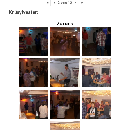
«
‹
›
»
2
von
12
Krüsylvester:
Zurück