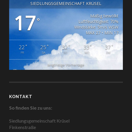
SIEDLUNGSGEMEINSCHAFT KRÜSEL
17
Mäßig bewölkt
°
Luftfeuchtigkeit: 70%
Windstärke: 5m/s WSW
MAX 27 • MIN 17
°
°
°
°
°
22
25
32
33
37
FR
SA
SO
MO
DIE
langfristige Vorhersage
KONTAKT
So finden Sie zu uns:
Siedlungsgemeinschaft Krüsel
Finkenstraße