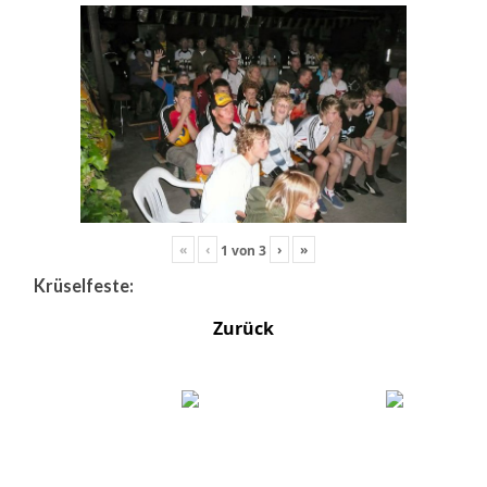
«
‹
›
»
1
von
3
Krüselfeste:
Zurück