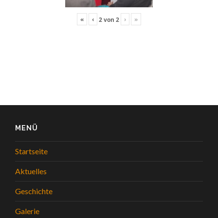
«
‹
›
»
2
von
2
MENÜ
Startseite
Aktuelles
Geschichte
Galerie