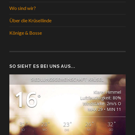
Wo sind wir?
Über die Krüsellinde
Könige & Bosse
SO SIEHT ES BEI UNS AUS...
SIEDLUNGSGEMEINSCHAFT KRÜSEL
16
Klarer Himmel
°
Luftfeuchtigkeit: 80%
Windstärke: 2m/s O
MAX 29 • MIN 11
°
°
°
°
°
31
28
23
26
32
SO
MO
DIE
MI
DO