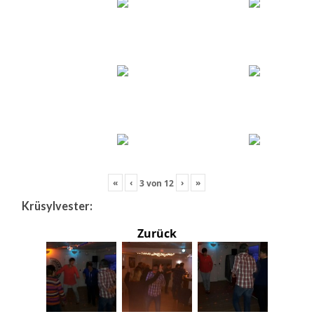
«
‹
›
»
3
von
12
Krüsylvester:
Zurück