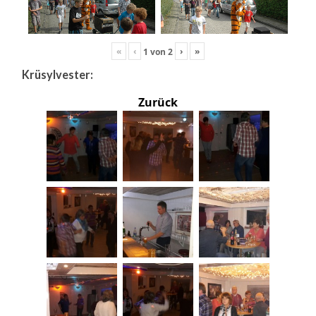
«
‹
›
»
1
von
2
Krüsylvester:
Zurück