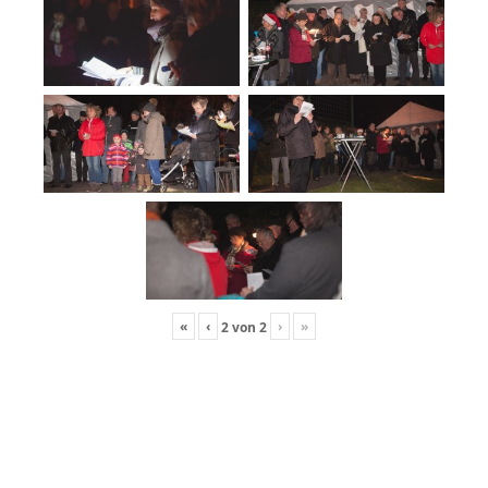
«
‹
›
»
2
von
2