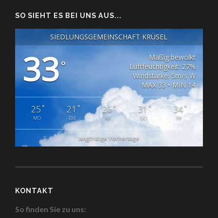
SO SIEHT ES BEI UNS AUS...
SIEDLUNGSGEMEINSCHAFT KRÜSEL
33
Mäßig bewölkt
°
Luftfeuchtigkeit: 27%
Windstärke: 5m/s W
MAX 33 • MIN 14
°
°
°
°
°
25
21
26
31
34
MO
DIE
MI
DO
FR
langfristige Vorhersage
KONTAKT
So finden Sie zu uns: