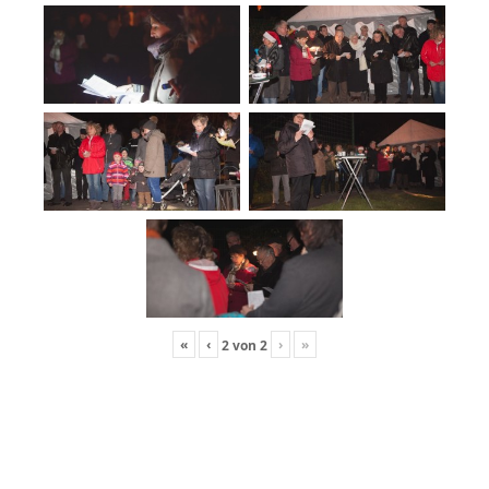
«
‹
›
»
2
von
2