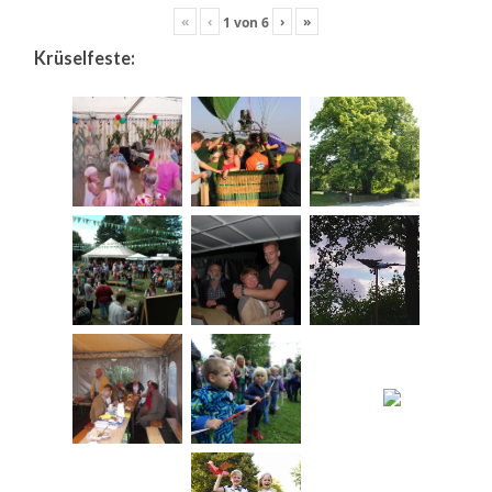
«
‹
›
»
1
von
6
Krüselfeste: