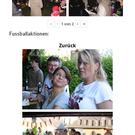
«
‹
›
»
1
von
2
Fussballaktionen:
Zurück