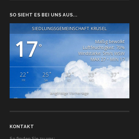
SO SIEHT ES BEI UNS AUS...
SIEDLUNGSGEMEINSCHAFT KRÜSEL
17
Mäßig bewölkt
°
Luftfeuchtigkeit: 70%
Windstärke: 5m/s WSW
MAX 27 • MIN 17
°
°
°
°
°
22
25
32
33
37
FR
SA
SO
MO
DIE
langfristige Vorhersage
KONTAKT
So finden Sie zu uns: