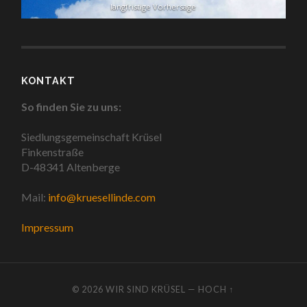
langfristige Vorhersage
KONTAKT
So finden Sie zu uns:
Siedlungsgemeinschaft Krüsel
Finkenstraße
D-48341 Altenberge
Mail:
info@kruesellinde.com
Impressum
© 2026
WIR SIND KRÜSEL
—
HOCH ↑