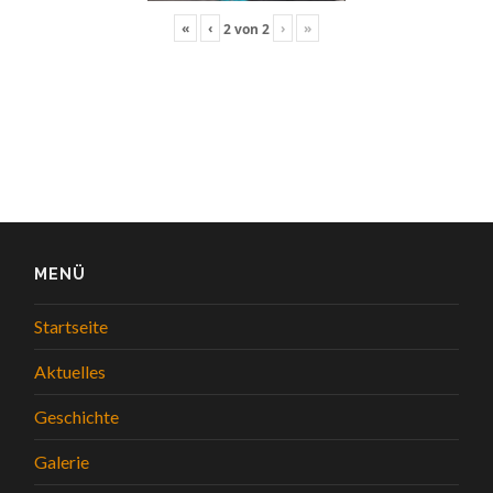
«
‹
›
»
2
von
2
MENÜ
Startseite
Aktuelles
Geschichte
Galerie