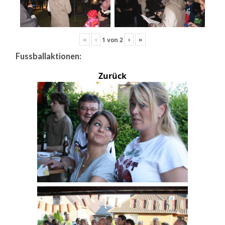
«
‹
›
»
1
von
2
Fussballaktionen:
Zurück