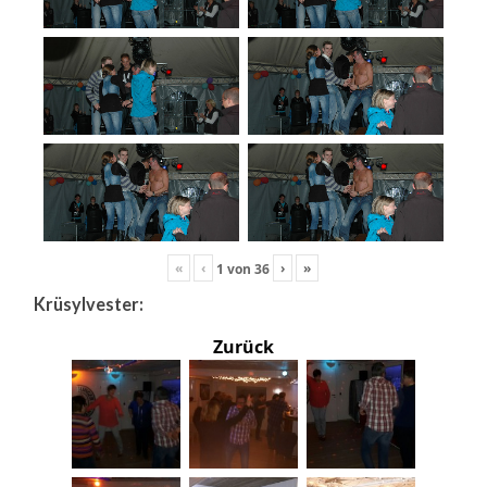
«
‹
›
»
1
von
36
Krüsylvester:
Zurück