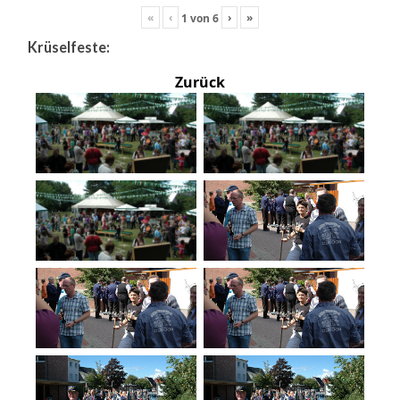
«
‹
›
»
1
von
6
Krüselfeste:
Zurück