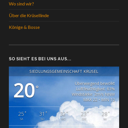
Wo sind wir?
Über die Krüsellinde
Könige & Bosse
SO SIEHT ES BEI UNS AUS...
SIEDLUNGSGEMEINSCHAFT KRÜSEL
20
Überwiegend bewölkt
°
Luftfeuchtigkeit: 63%
Windstärke: 2m/s NNW
MAX 22 • MIN 12
°
°
°
°
°
25
31
32
23
28
SA
SO
MO
DIE
MI