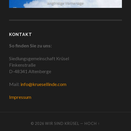
langfristige Vorhersage
KONTAKT
So finden Sie zu uns:
Siedlungsgemeinschaft Krüsel
Finkenstraße
D-48341 Altenberge
Mail:
info@kruesellinde.com
Impressum
© 2026
WIR SIND KRÜSEL
—
HOCH ↑