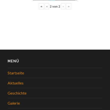
«
‹
›
»
2
von
2
MENÜ
Startseite
Aktuelles
Geschichte
Galerie