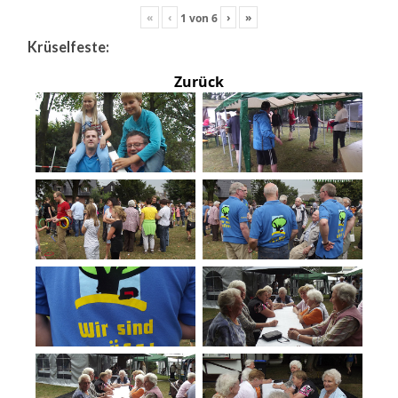
«
‹
›
»
1
von
6
Krüselfeste:
Zurück