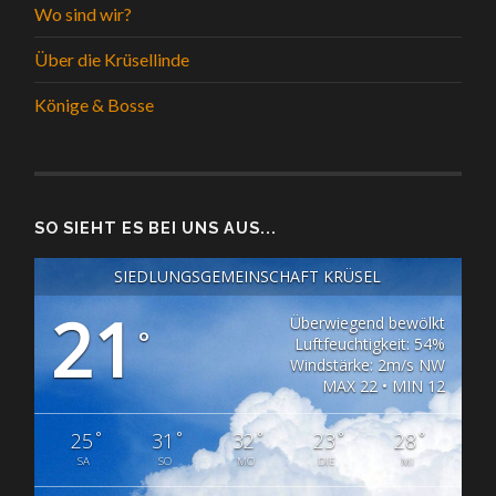
Wo sind wir?
Über die Krüsellinde
Könige & Bosse
SO SIEHT ES BEI UNS AUS...
SIEDLUNGSGEMEINSCHAFT KRÜSEL
21
Überwiegend bewölkt
°
Luftfeuchtigkeit: 54%
Windstärke: 2m/s NW
MAX 22 • MIN 12
°
°
°
°
°
25
31
32
23
28
SA
SO
MO
DIE
MI