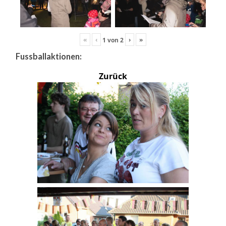
«
‹
›
»
1
von
2
Fussballaktionen:
Zurück