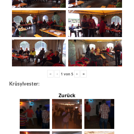
«
‹
›
»
1
von
5
Krüsylvester:
Zurück