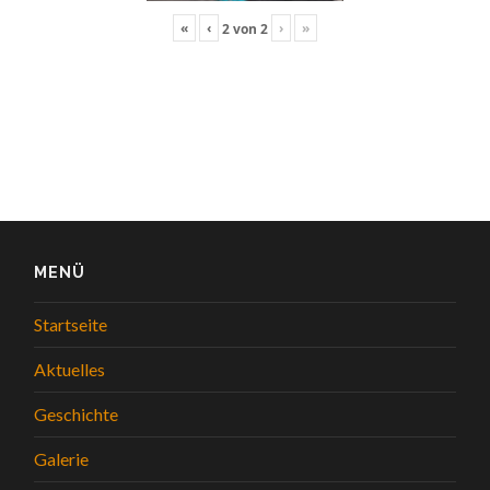
«
‹
›
»
2
von
2
MENÜ
Startseite
Aktuelles
Geschichte
Galerie