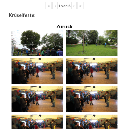
«
‹
›
»
1
von
6
Krüselfeste:
Zurück