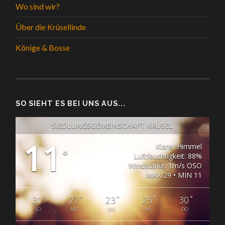
Wo sind wir?
Über die Krüsellinde
Könige & Bosse
SO SIEHT ES BEI UNS AUS...
SIEDLUNGSGEMEINSCHAFT KRÜSEL
11
Klarer Himmel
°
Luftfeuchtigkeit: 88%
Windstärke: 1m/s OSO
MAX 29 • MIN 11
°
°
°
°
°
31
27
23
25
30
SO
MO
DIE
MI
DO