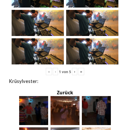
«
‹
›
»
1
von
5
Krüsylvester:
Zurück