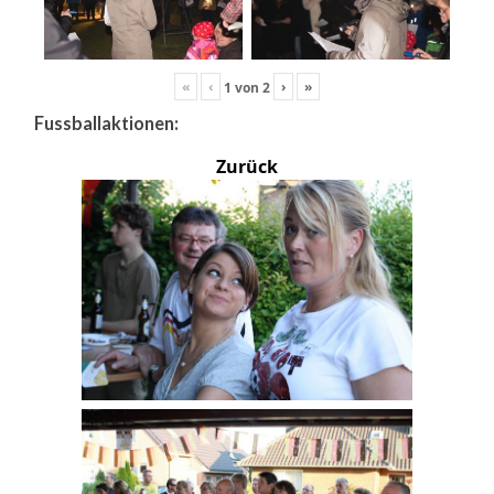
«
‹
›
»
1
von
2
Fussballaktionen:
Zurück