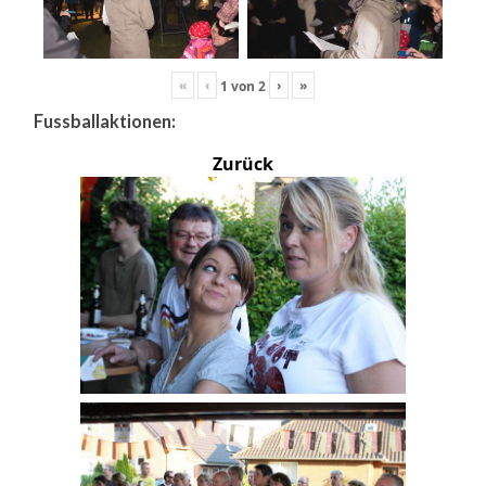
«
‹
›
»
1
von
2
Fussballaktionen:
Zurück