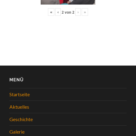
«
‹
›
»
2
von
2
MENÜ
Startseite
Aktuelles
Geschichte
Galerie