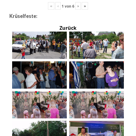
«
‹
›
»
1
von
6
Krüselfeste:
Zurück