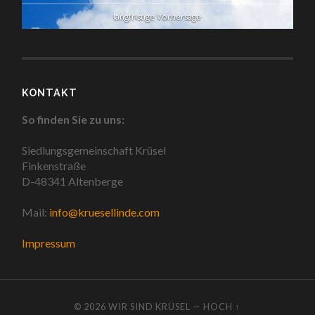
langfristige Vorhersage
KONTAKT
So finden Sie zu uns:
Siedlungsgemeinschaft Krüsel
Finkenstraße
D-48341 Altenberge
Mail:
info@kruesellinde.com
Impressum
© 2026
WIR SIND KRÜSEL
—
HOCH ↑