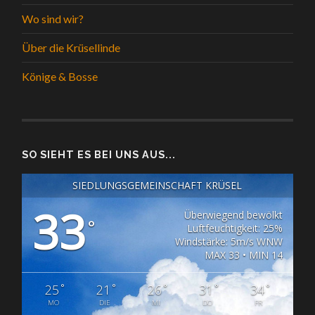
Wo sind wir?
Über die Krüsellinde
Könige & Bosse
SO SIEHT ES BEI UNS AUS...
SIEDLUNGSGEMEINSCHAFT KRÜSEL
33
Überwiegend bewölkt
°
Luftfeuchtigkeit: 25%
Windstärke: 5m/s WNW
MAX 33 • MIN 14
°
°
°
°
°
25
21
26
31
34
MO
DIE
MI
DO
FR