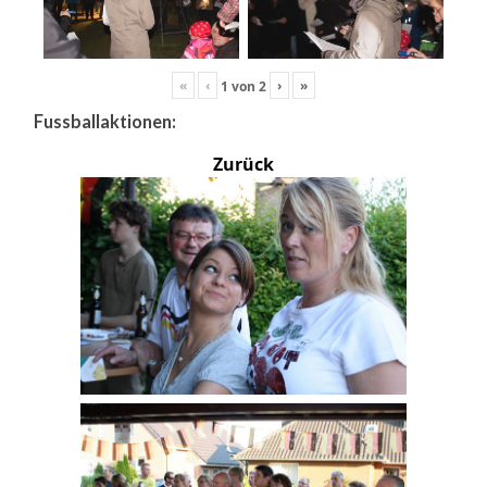
«
‹
›
»
1
von
2
Fussballaktionen:
Zurück