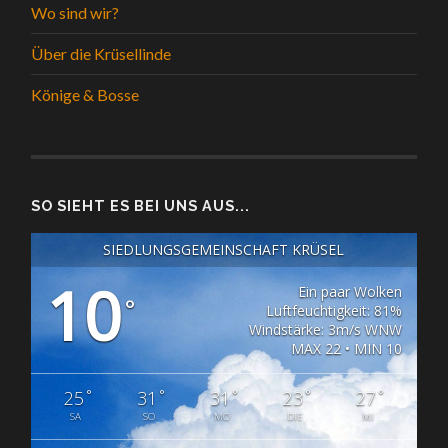
Wo sind wir?
Über die Krüsellinde
Könige & Bosse
SO SIEHT ES BEI UNS AUS...
SIEDLUNGSGEMEINSCHAFT KRÜSEL
10
Ein paar Wolken
°
Luftfeuchtigkeit: 81%
Windstärke: 3m/s WNW
MAX 22 • MIN 10
°
°
°
°
°
25
31
31
23
27
SA
SO
MO
DIE
MI