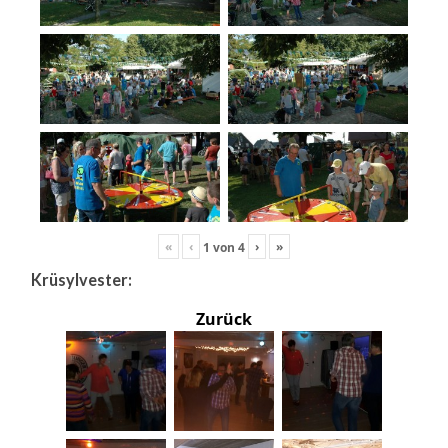
«
‹
›
»
1
von
4
Krüsylvester:
Zurück