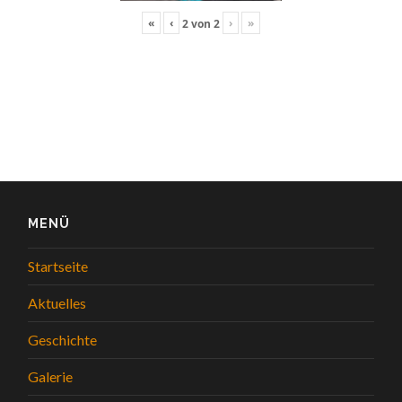
«
‹
›
»
2
von
2
MENÜ
Startseite
Aktuelles
Geschichte
Galerie