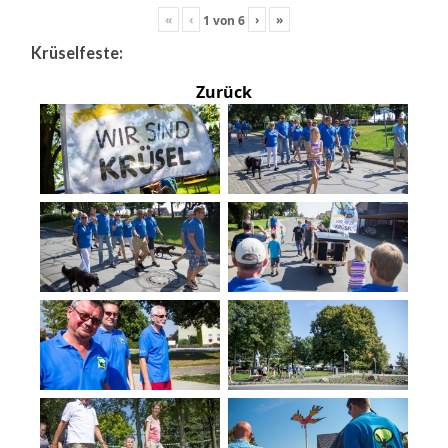
«
‹
›
»
1
von
6
Krüselfeste:
Zurück