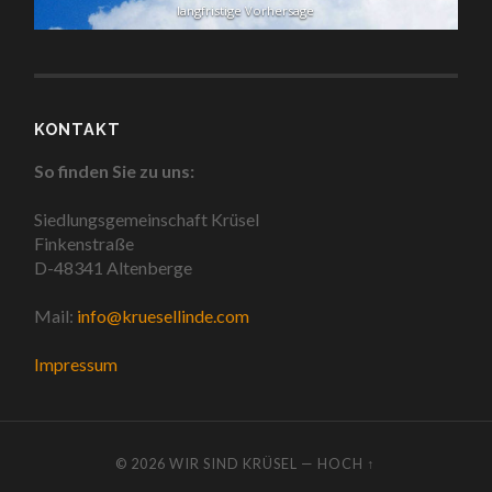
langfristige Vorhersage
KONTAKT
So finden Sie zu uns:
Siedlungsgemeinschaft Krüsel
Finkenstraße
D-48341 Altenberge
Mail:
info@kruesellinde.com
Impressum
© 2026
WIR SIND KRÜSEL
—
HOCH ↑