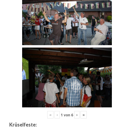
«
‹
›
»
1
von
6
Krüselfeste: