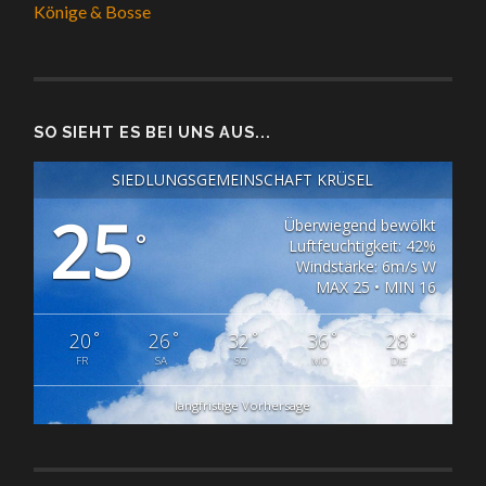
Könige & Bosse
SO SIEHT ES BEI UNS AUS...
SIEDLUNGSGEMEINSCHAFT KRÜSEL
25
Überwiegend bewölkt
°
Luftfeuchtigkeit: 42%
Windstärke: 6m/s W
MAX 25 • MIN 16
°
°
°
°
°
20
26
32
36
28
FR
SA
SO
MO
DIE
langfristige Vorhersage