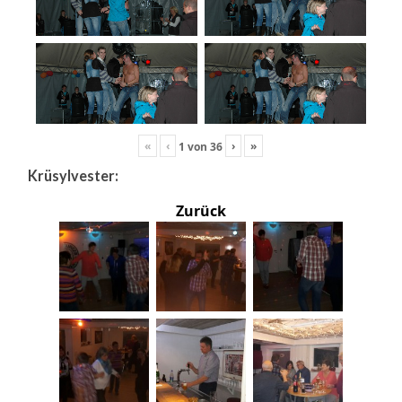
«
‹
›
»
1
von
36
Krüsylvester:
Zurück