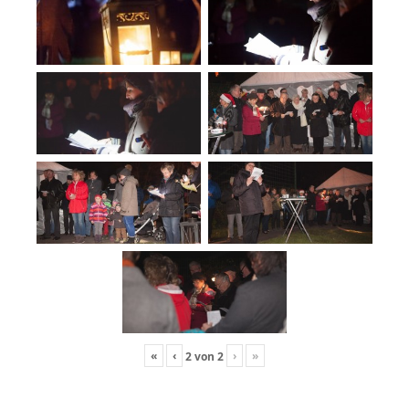
«
‹
›
»
2
von
2