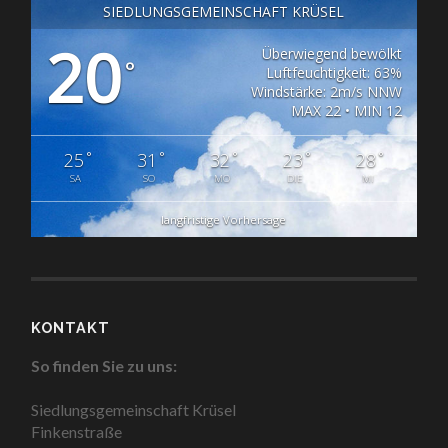
SIEDLUNGSGEMEINSCHAFT KRÜSEL
20
Überwiegend bewölkt
°
Luftfeuchtigkeit: 63%
Windstärke: 2m/s NNW
MAX 22 • MIN 12
°
°
°
°
°
25
31
32
23
28
SA
SO
MO
DIE
MI
langfristige Vorhersage
KONTAKT
So finden Sie zu uns:
Siedlungsgemeinschaft Krüsel
Finkenstraße