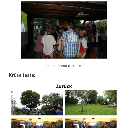
«
‹
›
»
1
von
6
Krüselfeste:
Zurück