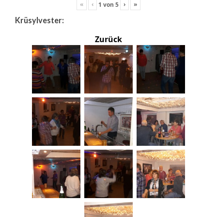
«
‹
›
»
1
von
5
Krüsylvester:
Zurück