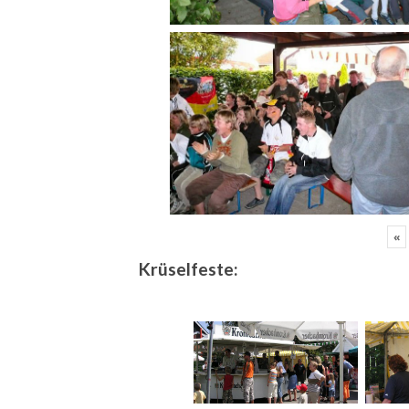
«
Krüselfeste: