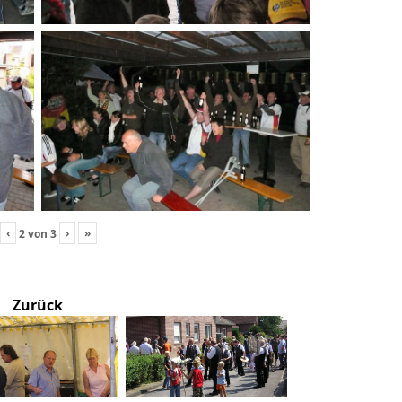
‹
›
»
2
von
3
Zurück