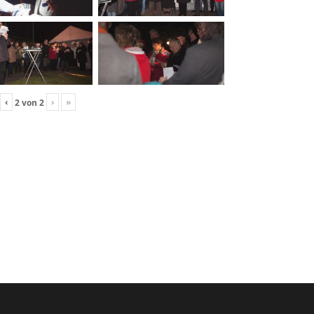
‹
›
»
2
von
2