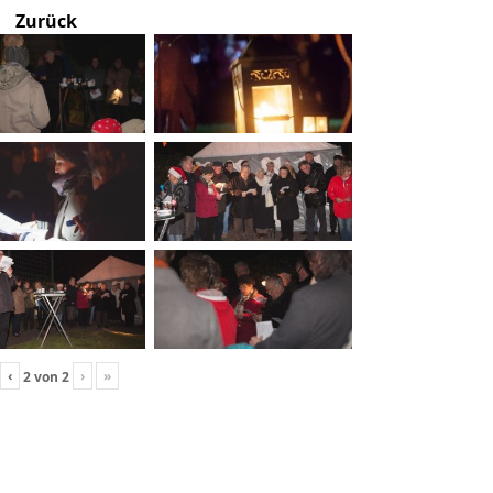
Zurück
‹
›
»
2
von
2