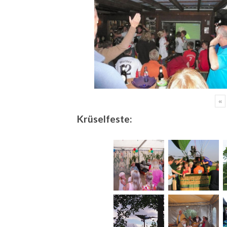
«
Krüselfeste: