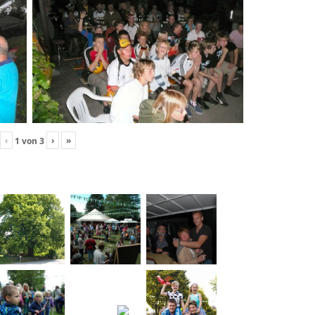
‹
›
»
1
von
3