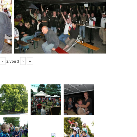
‹
›
»
2
von
3