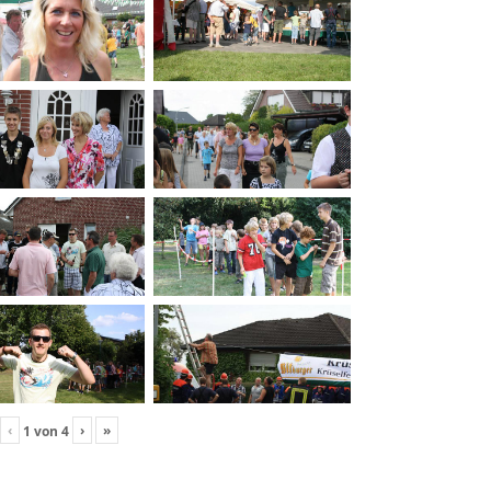
‹
›
»
1
von
4