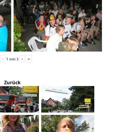
‹
›
»
1
von
3
Zurück