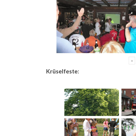
«
Krüselfeste: