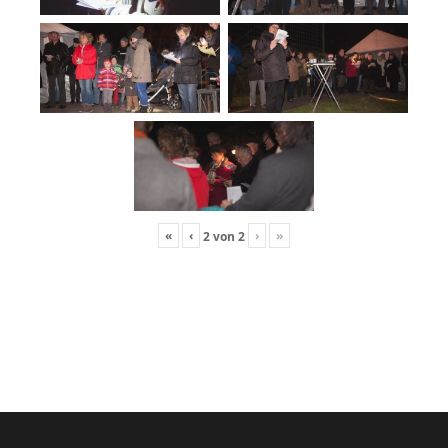
«
‹
›
»
2
von
2