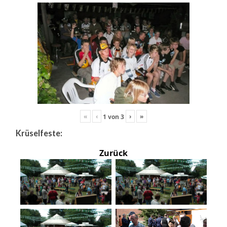
«
‹
›
»
1
von
3
Krüselfeste:
Zurück