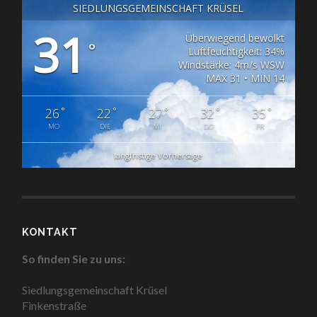
SIEDLUNGSGEMEINSCHAFT KRÜSEL
31
Überwiegend bewölkt
°
Luftfeuchtigkeit: 34%
Windstärke: 4m/s WSW
MAX 31 • MIN 14
°
°
°
°
°
26
22
27
32
35
MO
DIE
MI
DO
FR
langfristige Vorhersage
KONTAKT
So finden Sie zu uns:
Siedlungsgemeinschaft Krüsel
Finkenstraße