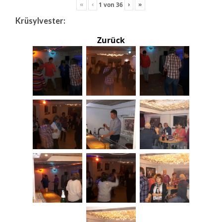
«
‹
›
»
1
von
36
Krüsylvester:
Zurück