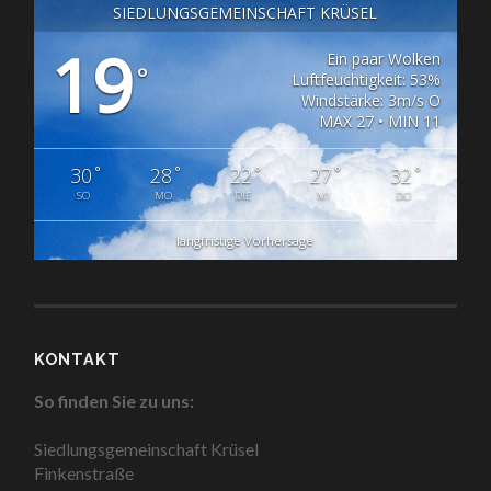
SIEDLUNGSGEMEINSCHAFT KRÜSEL
19
Ein paar Wolken
°
Luftfeuchtigkeit: 53%
Windstärke: 3m/s O
MAX 27 • MIN 11
°
°
°
°
°
30
28
22
27
32
SO
MO
DIE
MI
DO
langfristige Vorhersage
KONTAKT
So finden Sie zu uns:
Siedlungsgemeinschaft Krüsel
Finkenstraße