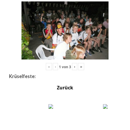
«
‹
›
»
1
von
3
Krüselfeste:
Zurück