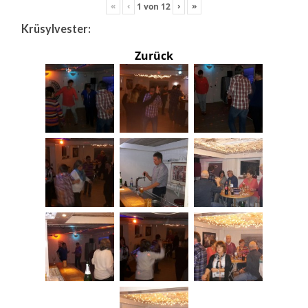
«
‹
›
»
1
von
12
Krüsylvester:
Zurück