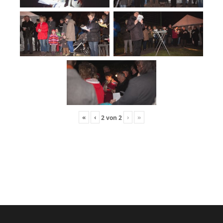
«
‹
›
»
2
von
2