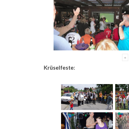
«
Krüselfeste: