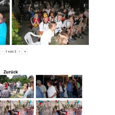
‹
›
»
1
von
3
Zurück