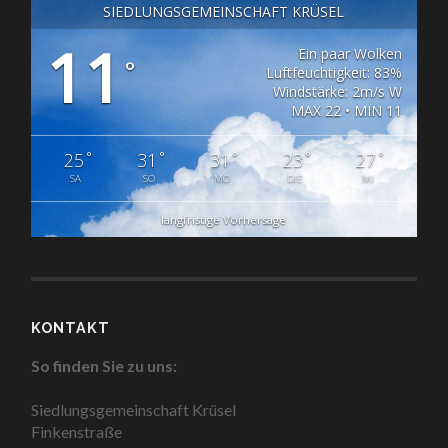
SIEDLUNGSGEMEINSCHAFT KRÜSEL
11
Ein paar Wolken
°
Luftfeuchtigkeit: 83%
Windstärke: 2m/s W
MAX 22 • MIN 11
°
°
°
°
°
25
31
31
23
27
SA
SO
MO
DIE
MI
langfristige Vorhersage
KONTAKT
So finden Sie zu uns:
Siedlungsgemeinschaft Krüsel
Finkenstraße