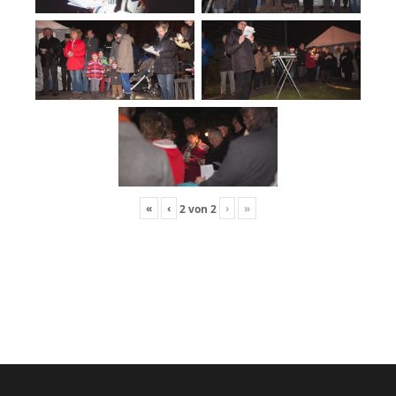
«
‹
›
»
2
von
2