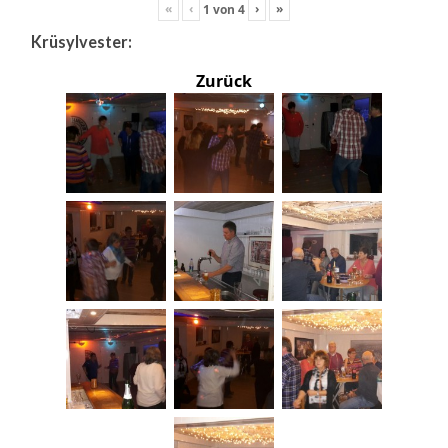
«
‹
›
»
1
von
4
Krüsylvester:
Zurück