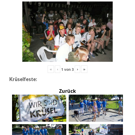
«
‹
›
»
1
von
3
Krüselfeste:
Zurück