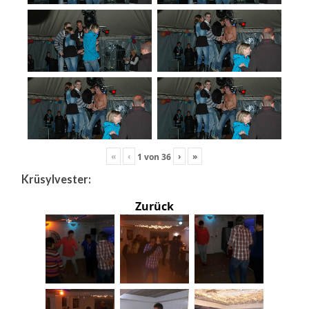
«
‹
›
»
1
von
36
Krüsylvester:
Zurück