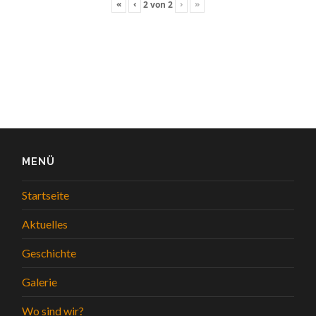
«
‹
›
»
2
von
2
MENÜ
Startseite
Aktuelles
Geschichte
Galerie
Wo sind wir?