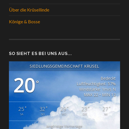
Über die Krüsellinde
Könige & Bosse
SO SIEHT ES BEI UNS AUS...
SIEDLUNGSGEMEINSCHAFT KRÜSEL
20
Bedeckt
°
Luftfeuchtigkeit: 57%
Windstärke: 1m/s N
MAX 22 • MIN 12
°
°
°
°
°
25
32
29
23
27
SA
SO
MO
DIE
MI
langfristige Vorhersage