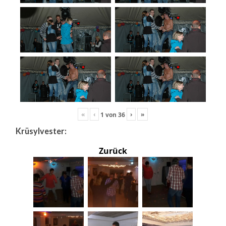
«
‹
›
»
1
von
36
Krüsylvester:
Zurück