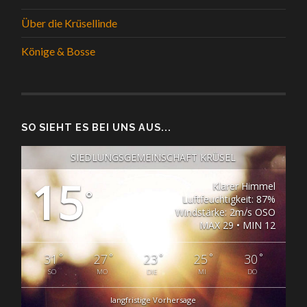
Über die Krüsellinde
Könige & Bosse
SO SIEHT ES BEI UNS AUS...
SIEDLUNGSGEMEINSCHAFT KRÜSEL
15
Klarer Himmel
°
Luftfeuchtigkeit: 87%
Windstärke: 2m/s OSO
MAX 29 • MIN 12
°
°
°
°
°
31
27
23
25
30
SO
MO
DIE
MI
DO
langfristige Vorhersage