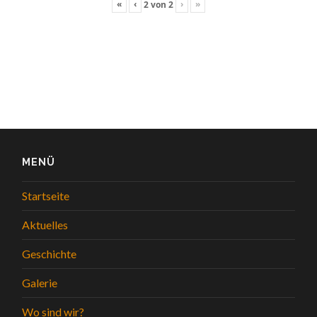
«
‹
›
»
2
von
2
MENÜ
Startseite
Aktuelles
Geschichte
Galerie
Wo sind wir?