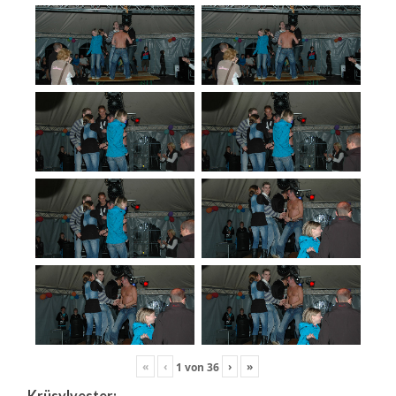
«
‹
›
»
1
von
36
Krüsylvester: