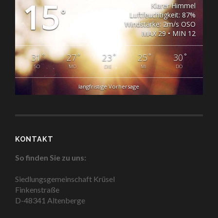
15
Klarer Himmel
°
Luftfeuchtigkeit: 87%
Windstärke: 2m/s OSO
MAX 29 • MIN 12
°
°
°
°
°
31
27
23
25
30
SO
MO
DIE
MI
DO
langfristige Vorhersage
KONTAKT
So finden Sie zu uns:
Siedlungsgemeinschaft Krüsel
Finkenstraße
D-48341 Altenberge