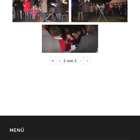
«
‹
›
»
2
von
2
MENÜ