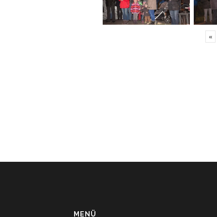
«
MENÜ