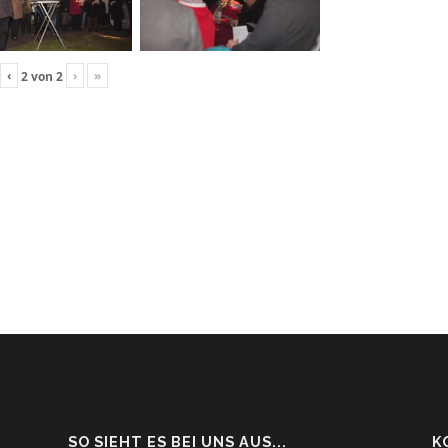
‹
›
»
2
von
2
SO SIEHT ES BEI UNS AUS...
K