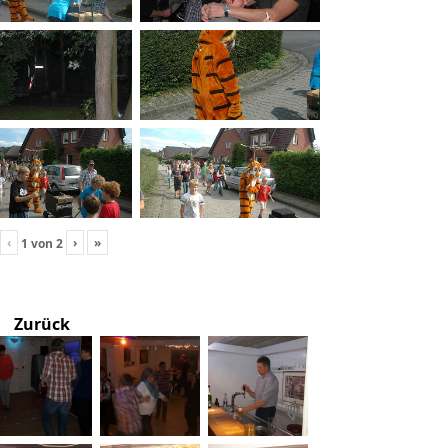
‹
›
»
1
von
2
Zurück