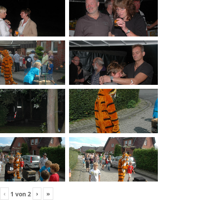
‹
›
»
1
von
2