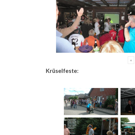
«
Krüselfeste: