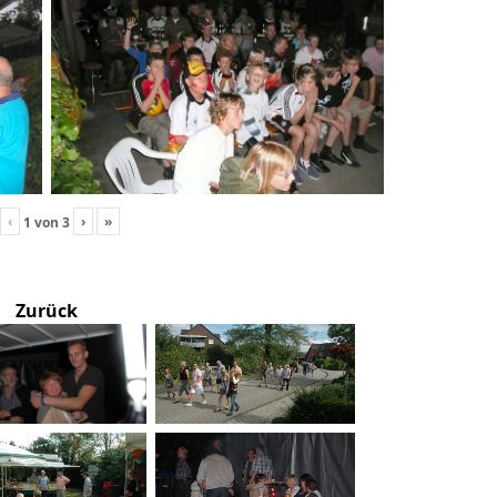
‹
›
»
1
von
3
Zurück