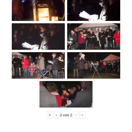
«
‹
›
»
2
von
2