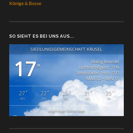
Könige & Bosse
SO SIEHT ES BEI UNS AUS...
SIEDLUNGSGEMEINSCHAFT KRÜSEL
17
Mäßig bewölkt
°
Luftfeuchtigkeit: 71%
Windstärke: 1m/s SSO
MAX 32 • MIN 15
°
°
°
°
°
27
22
26
31
35
MO
DIE
MI
DO
FR
langfristige Vorhersage