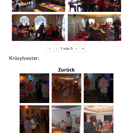
«
‹
›
»
1
von
5
Krüsylvester:
Zurück