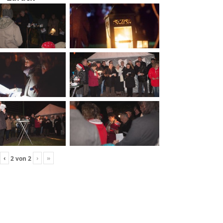
‹
›
»
2
von
2