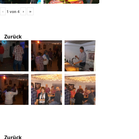
‹
›
»
1
von
4
Zurück
Zurück