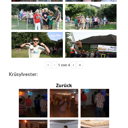
«
‹
›
»
1
von
4
Krüsylvester:
Zurück