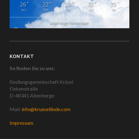
°
°
°
°
°
26
22
28
32
35
MO
DIE
MI
DO
FR
langfristige Vorhersage
KONTAKT
So finden Sie zu uns:
Siedlungsgemeinschaft Krüsel
Finkenstraße
D-48341 Altenberge
Mail:
info@kruesellinde.com
Impressum