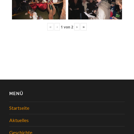
«
‹
›
»
1
von
2
MENÜ
Startseite
Aktuelles
Geschichte