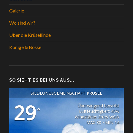
Galerie
Wo sind wir?
Über die Krüsellinde
Könige & Bosse
SO SIEHT ES BEI UNS AUS...
SIEDLUNGSGEMEINSCHAFT KRÜSEL
29
Überwiegend bewölkt
°
Luftfeuchtigkeit: 40%
Windstärke: 3m/s WSW
MAX 30 • MIN 14