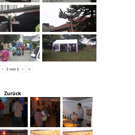
‹
›
»
2
von
5
Zurück