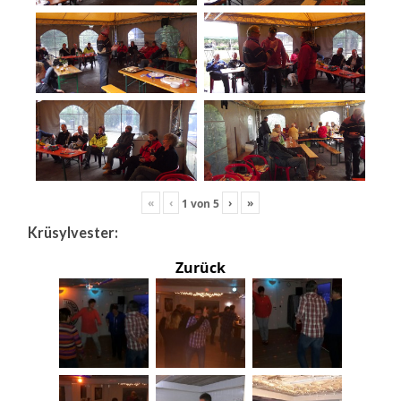
«
‹
›
»
1
von
5
Krüsylvester:
Zurück