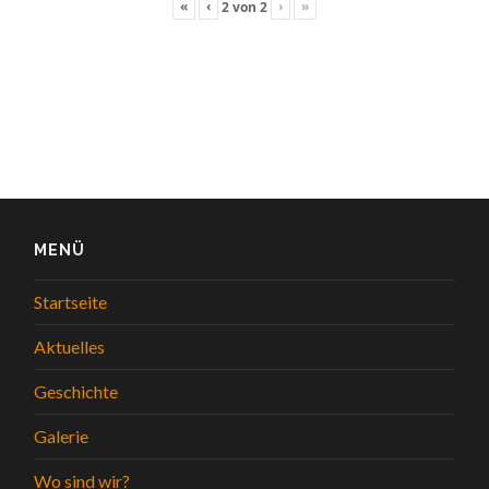
«
‹
›
»
2
von
2
MENÜ
Startseite
Aktuelles
Geschichte
Galerie
Wo sind wir?