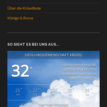
Über die Krüsellinde
Könige & Bosse
SO SIEHT ES BEI UNS AUS...
SIEDLUNGSGEMEINSCHAFT KRÜSEL
32
Überwiegend bewölkt
°
Luftfeuchtigkeit: 30%
Windstärke: 4m/s WSW
MAX 32 • MIN 14
°
°
°
°
°
25
22
27
32
35
MO
DIE
MI
DO
FR
langfristige Vorhersage