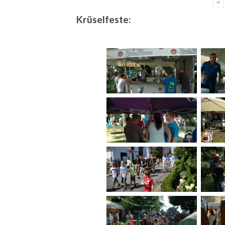
«
Krüselfeste: