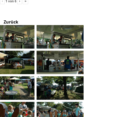
‹
›
»
1
von
6
Zurück