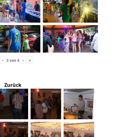
‹
›
»
3
von
4
Zurück