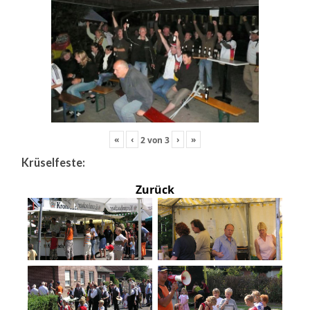
«
‹
›
»
2
von
3
Krüselfeste:
Zurück