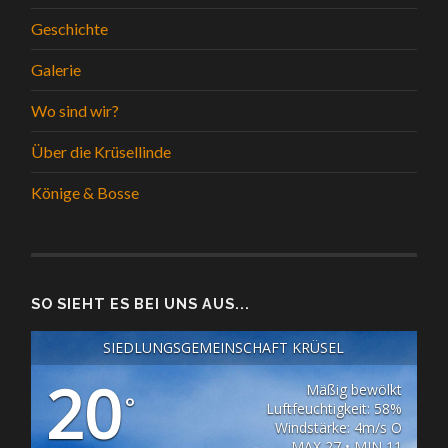
Geschichte
Galerie
Wo sind wir?
Über die Krüsellinde
Könige & Bosse
SO SIEHT ES BEI UNS AUS...
SIEDLUNGSGEMEINSCHAFT KRÜSEL
20
Mäßig bewölkt
°
Luftfeuchtigkeit: 58%
Windstärke: 4m/s O
MAX 27 • MIN 11