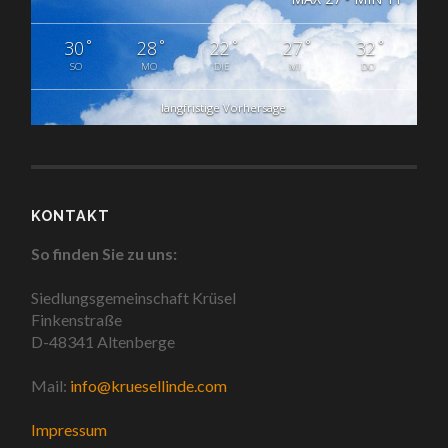
°
°
°
°
°
30
28
22
27
32
SO
MO
DIE
MI
DO
langfristige Vorhersage
KONTAKT
So finden Sie zu uns:
Siedlungsgemeinschaft Krüsel
Finkenstraße
D-48341 Altenberge
Mail:
info@kruesellinde.com
Impressum