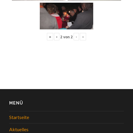
«
‹
›
»
2
von
2
MENÜ
Startseite
Aktuelles