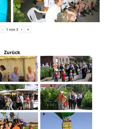
‹
›
»
1
von
3
Zurück