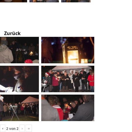
Zurück
‹
›
»
2
von
2