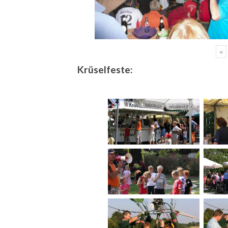
«
Krüselfeste: