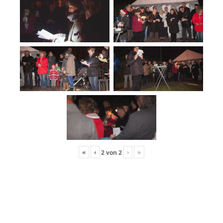
«
‹
›
»
2
von
2