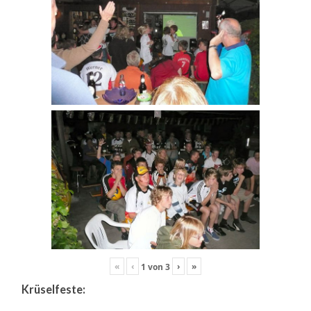
«
‹
›
»
1
von
3
Krüselfeste: