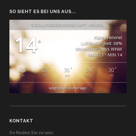
SO SIEHT ES BEI UNS AUS...
SIEDLUNGSGEMEINSCHAFT KRÜSEL
14
Klarer Himmel
°
Luftfeuchtigkeit: 68%
Windstärke: 3m/s WNW
MAX 23 • MIN 14
°
°
°
°
°
26
31
36
24
30
SA
SO
MO
DIE
MI
langfristige Vorhersage
KONTAKT
So finden Sie zu uns: