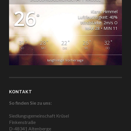
26
Klarer Himmel
°
Luftfeuchtigkeit: 40%
Windstärke: 2m/s O
MAX 28 • MIN 11
°
°
°
°
°
31
28
22
26
32
SO
MO
DIE
MI
DO
langfristige Vorhersage
KONTAKT
So finden Sie zu uns:
Siedlungsgemeinschaft Krüsel
Finkenstraße
D-48341 Altenberge