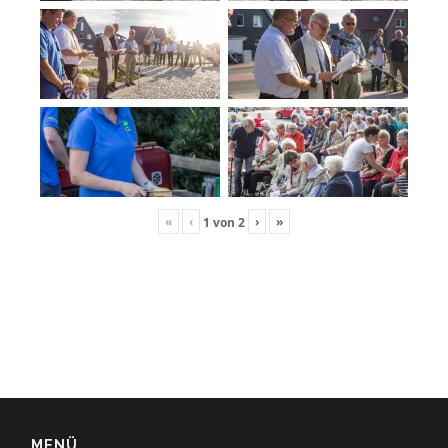
«
‹
›
»
1
von
2
MENÜ