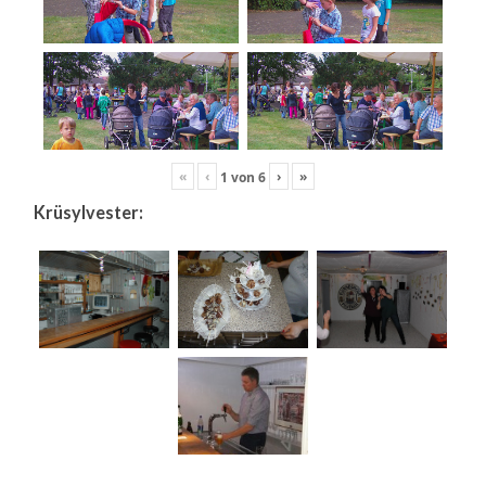
«
‹
›
»
1
von
6
Krüsylvester: