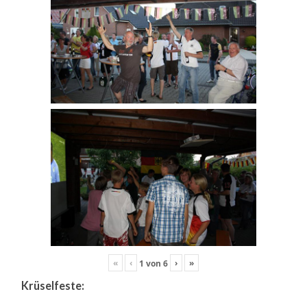
«
‹
›
»
1
von
6
Krüselfeste: