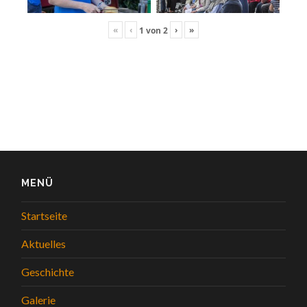
«
‹
›
»
1
von
2
MENÜ
Startseite
Aktuelles
Geschichte
Galerie