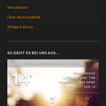
Wo sind wir?
Über die Krüsellinde
Könige & Bosse
SO SIEHT ES BEI UNS AUS...
SIEDLUNGSGEMEINSCHAFT KRÜSEL
14
Klarer Himmel
°
Luftfeuchtigkeit: 73%
Windstärke: 3m/s WNW
MAX 23 • MIN 14
°
°
°
°
°
26
31
36
24
30
SA
SO
MO
DIE
MI