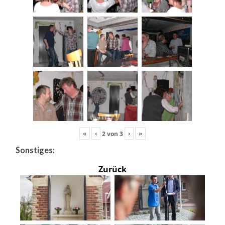
«
‹
›
»
2
von
3
Sonstiges:
Zurück