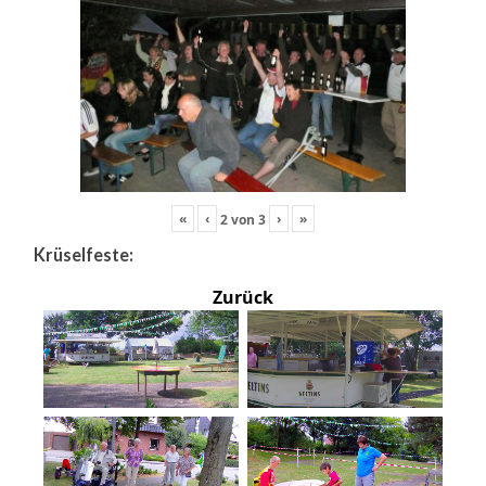
«
‹
›
»
2
von
3
Krüselfeste:
Zurück