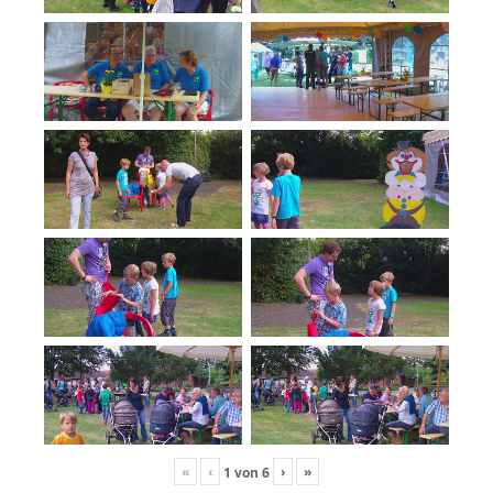
«
‹
›
»
1
von
6