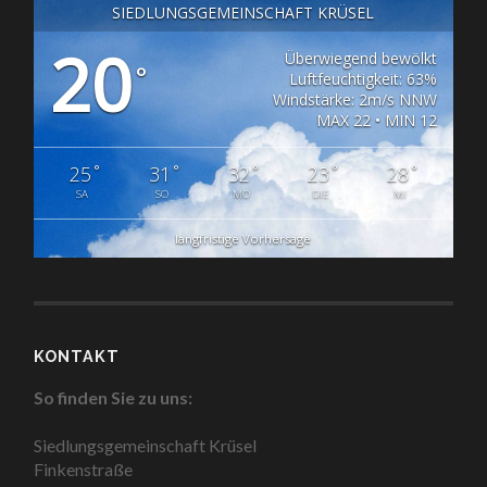
SIEDLUNGSGEMEINSCHAFT KRÜSEL
20
Überwiegend bewölkt
°
Luftfeuchtigkeit: 63%
Windstärke: 2m/s NNW
MAX 22 • MIN 12
°
°
°
°
°
25
31
32
23
28
SA
SO
MO
DIE
MI
langfristige Vorhersage
KONTAKT
So finden Sie zu uns:
Siedlungsgemeinschaft Krüsel
Finkenstraße