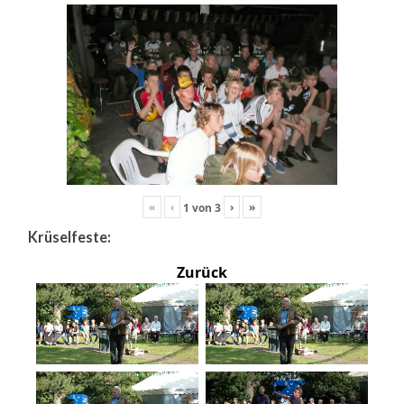
«
‹
›
»
1
von
3
Krüselfeste:
Zurück