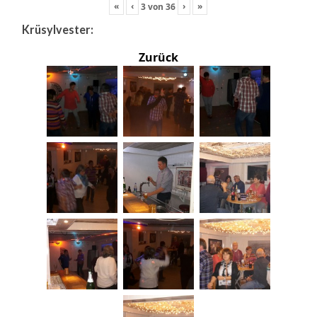
«
‹
›
»
3
von
36
Krüsylvester:
Zurück