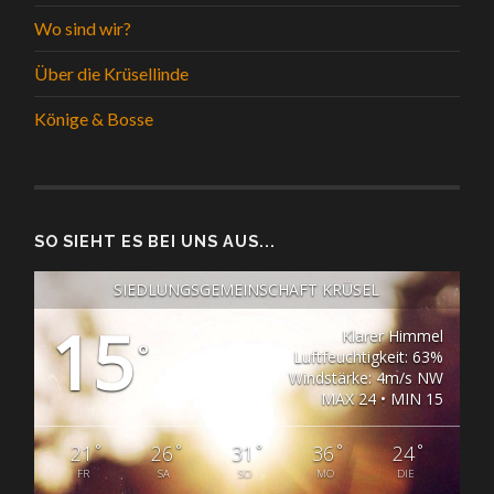
Wo sind wir?
Über die Krüsellinde
Könige & Bosse
SO SIEHT ES BEI UNS AUS...
SIEDLUNGSGEMEINSCHAFT KRÜSEL
15
Klarer Himmel
°
Luftfeuchtigkeit: 63%
Windstärke: 4m/s NW
MAX 24 • MIN 15
°
°
°
°
°
21
26
31
36
24
FR
SA
SO
MO
DIE