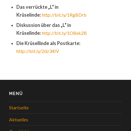
Das verrückte „L“ in
Krüselinde:
http://bit.ly/1RgBDrb
Diskussion über das „L“ in
Krüselinde:
http://bit.ly/1O8xk2B
Die Krüsellinde als Postkarte:
http://bit.ly/2dz34lV
MENÜ
Startseite
Aktuelles