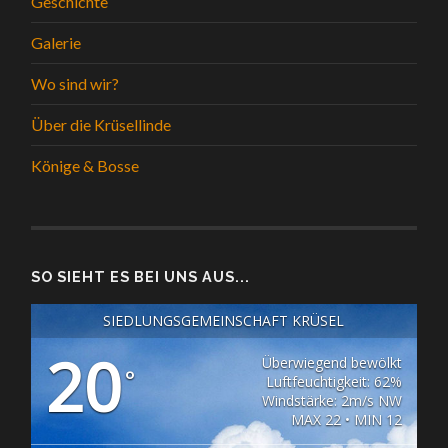
Geschichte
Galerie
Wo sind wir?
Über die Krüsellinde
Könige & Bosse
SO SIEHT ES BEI UNS AUS...
SIEDLUNGSGEMEINSCHAFT KRÜSEL
20
Überwiegend bewölkt
°
Luftfeuchtigkeit: 62%
Windstärke: 2m/s NW
MAX 22 • MIN 12