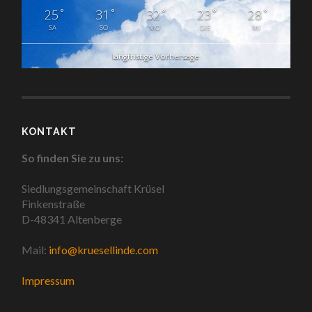
°
°
°
°
°
25
31
32
23
28
SA
SO
MO
DIE
MI
langfristige Vorhersage
KONTAKT
So finden Sie zu uns:
Siedlungsgemeinschaft Krüsel
Finkenstraße
D-48341 Altenberge
Mail:
info@kruesellinde.com
Impressum