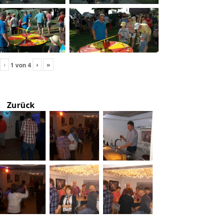
‹
›
»
1
von
4
Zurück