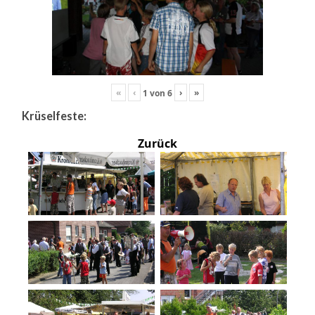
«
‹
›
»
1
von
6
Krüselfeste:
Zurück