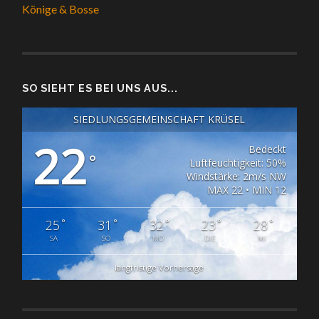
Könige & Bosse
SO SIEHT ES BEI UNS AUS...
SIEDLUNGSGEMEINSCHAFT KRÜSEL
22
Bedeckt
°
Luftfeuchtigkeit: 50%
Windstärke: 2m/s NW
MAX 22 • MIN 12
°
°
°
°
°
25
31
32
23
28
SA
SO
MO
DIE
MI
langfristige Vorhersage