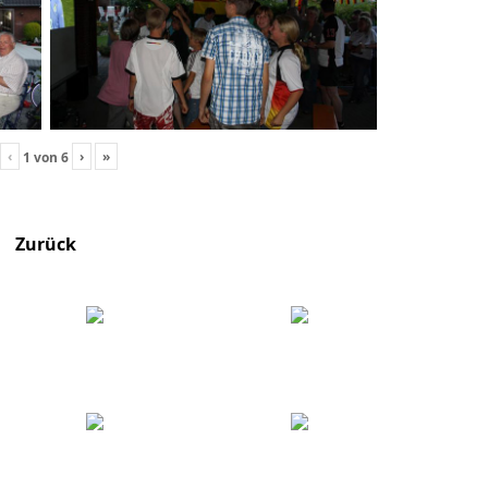
‹
›
»
1
von
6
Zurück