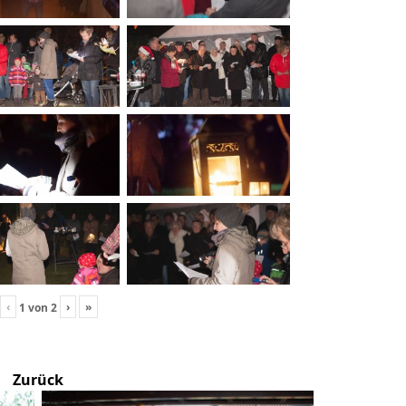
‹
›
»
1
von
2
Zurück