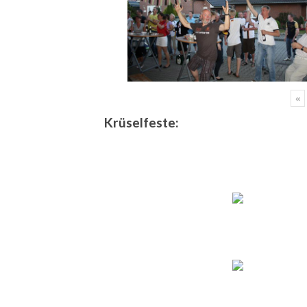
«
Krüselfeste: