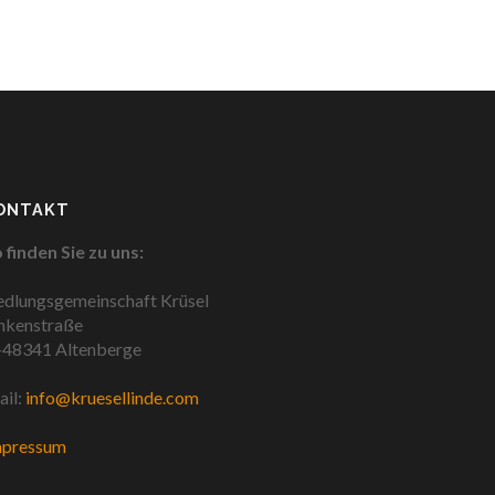
ONTAKT
 finden Sie zu uns:
edlungsgemeinschaft Krüsel
nkenstraße
48341 Altenberge
il:
info@kruesellinde.com
mpressum