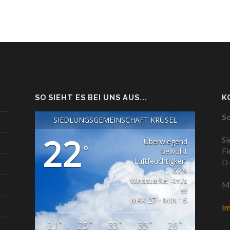
SO SIEHT ES BEI UNS AUS...
K
So
SIEDLUNGSGEMEINSCHAFT KRÜSEL
22
Si
Überwiegend
°
Fi
bewölkt
Luftfeuchtigkeit:
D-
62%
Windstärke: 4m/s
Ma
W
MAX 27 • MIN 16
I
°
°
°
°
°
21
25
33
35
26