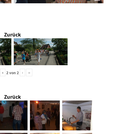
Zurück
‹
›
»
2
von
2
Zurück