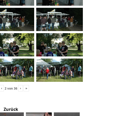
‹
›
»
2
von
36
Zurück