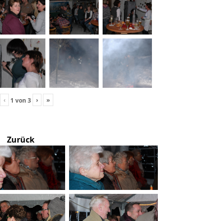
‹
›
»
1
von
3
Zurück