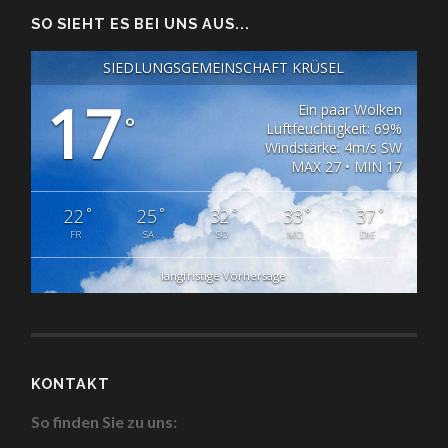
SO SIEHT ES BEI UNS AUS...
SIEDLUNGSGEMEINSCHAFT KRÜSEL
17
Ein paar Wolken
°
Luftfeuchtigkeit: 69%
Windstärke: 4m/s SW
MAX 27 • MIN 17
°
°
°
°
°
22
25
32
33
37
FR
SA
SO
MO
DIE
langfristige Vorhersage
KONTAKT
So finden Sie zu uns: