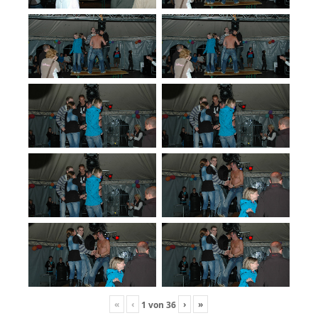
«
‹
›
»
1
von
36