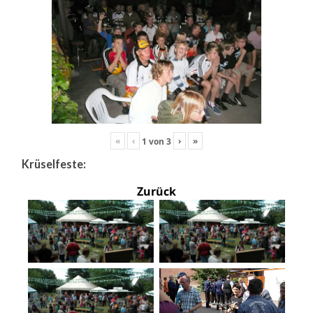
«
‹
›
»
1
von
3
Krüselfeste:
Zurück