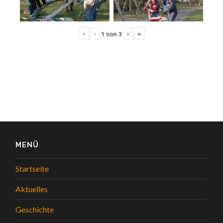
«
‹
›
»
1
von
3
MENÜ
Startseite
Aktuelles
Geschichte