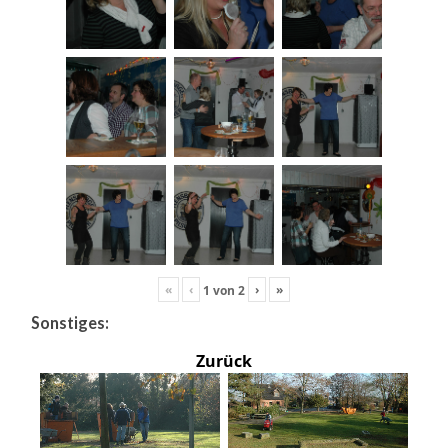
«
‹
›
»
1
von
2
Sonstiges:
Zurück