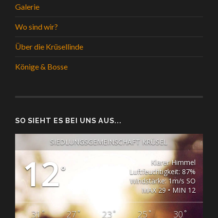
Galerie
Wo sind wir?
Über die Krüsellinde
Könige & Bosse
SO SIEHT ES BEI UNS AUS...
SIEDLUNGSGEMEINSCHAFT KRÜSEL
12
Klarer Himmel
°
Luftfeuchtigkeit: 87%
Windstärke: 1m/s SO
MAX 29 • MIN 12
°
°
°
°
°
31
27
23
25
30