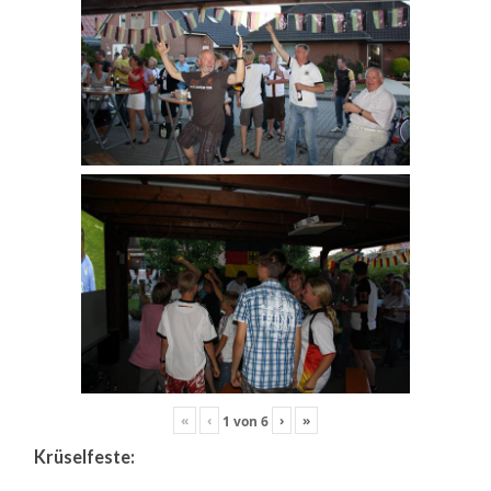
«
‹
›
»
1
von
6
Krüselfeste: