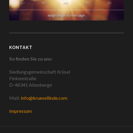
SO
MO
DIE
MI
DO
langfristige Vorhersage
KONTAKT
So finden Sie zu uns:
Siedlungsgemeinschaft Krüsel
Finkenstraße
D-48341 Altenberge
Mail:
info@kruesellinde.com
Impressum