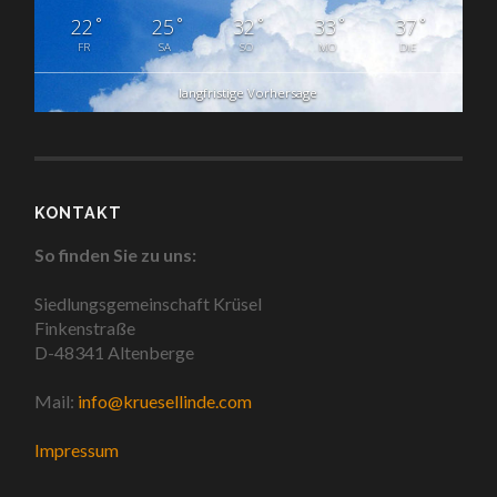
°
°
°
°
°
22
25
32
33
37
FR
SA
SO
MO
DIE
langfristige Vorhersage
KONTAKT
So finden Sie zu uns:
Siedlungsgemeinschaft Krüsel
Finkenstraße
D-48341 Altenberge
Mail:
info@kruesellinde.com
Impressum