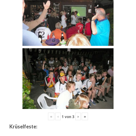
«
‹
›
»
1
von
3
Krüselfeste: