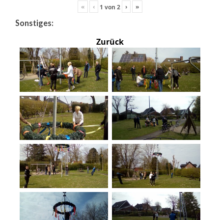
«
‹
›
»
1
von
2
Sonstiges:
Zurück