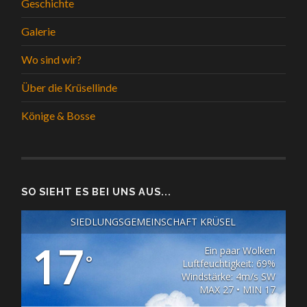
Geschichte
Galerie
Wo sind wir?
Über die Krüsellinde
Könige & Bosse
SO SIEHT ES BEI UNS AUS...
SIEDLUNGSGEMEINSCHAFT KRÜSEL
17
Ein paar Wolken
°
Luftfeuchtigkeit: 69%
Windstärke: 4m/s SW
MAX 27 • MIN 17