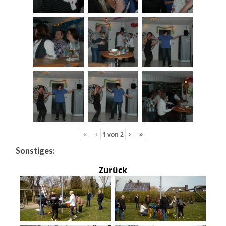
«
‹
›
»
1
von
2
Sonstiges:
Zurück