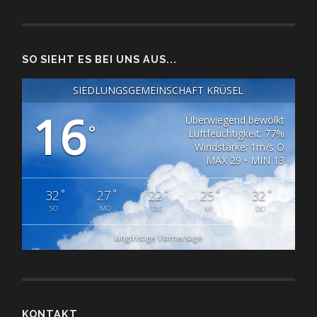
SO SIEHT ES BEI UNS AUS...
SIEDLUNGSGEMEINSCHAFT KRÜSEL
16
Überwiegend bewölkt
°
Luftfeuchtigkeit: 77%
Windstärke: 1m/s O
MAX 29 • MIN 13
°
°
°
°
°
32
27
22
25
32
SO
MO
DIE
MI
DO
langfristige Vorhersage
KONTAKT