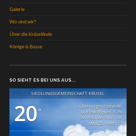
Galerie
Wo sind wir?
Über die Krüsellinde
Könige & Bosse
SO SIEHT ES BEI UNS AUS...
SIEDLUNGSGEMEINSCHAFT KRÜSEL
20
Überwiegend bewölkt
°
Luftfeuchtigkeit: 63%
Windstärke: 5m/s SW
MAX 25 • MIN 17