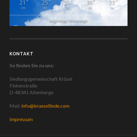
°
°
°
°
°
21
25
31
34
33
DIE
MI
DO
FR
SA
langfristige Vorhersage
KONTAKT
So finden Sie zu uns:
Siedlungsgemeinschaft Krüsel
Finkenstraße
D-48341 Altenberge
Mail:
info@kruesellinde.com
Impressum