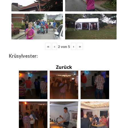
«
‹
›
»
2
von
5
Krüsylvester:
Zurück