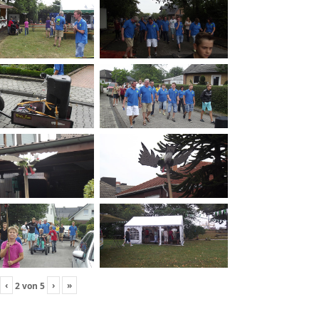
‹
›
»
2
von
5