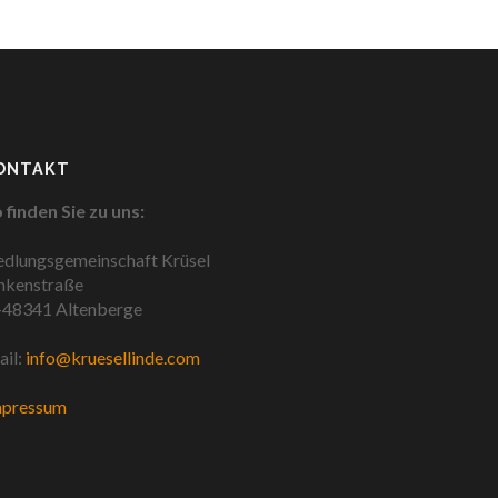
ONTAKT
 finden Sie zu uns:
edlungsgemeinschaft Krüsel
nkenstraße
48341 Altenberge
il:
info@kruesellinde.com
mpressum