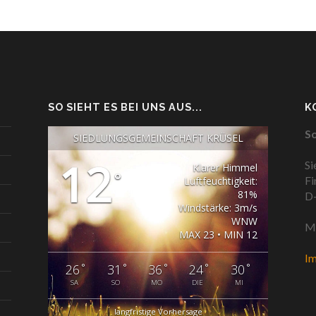
SO SIEHT ES BEI UNS AUS...
K
So
SIEDLUNGSGEMEINSCHAFT KRÜSEL
12
Si
Klarer Himmel
°
Fi
Luftfeuchtigkeit:
81%
D-
Windstärke: 3m/s
WNW
Ma
MAX 23 • MIN 12
I
°
°
°
°
°
26
31
36
24
30
SA
SO
MO
DIE
MI
langfristige Vorhersage