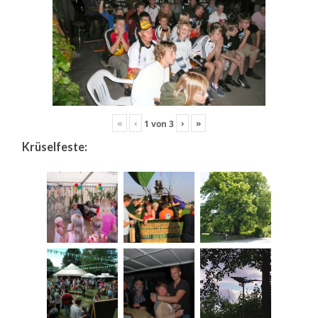
«
‹
›
»
1
von
3
Krüselfeste: