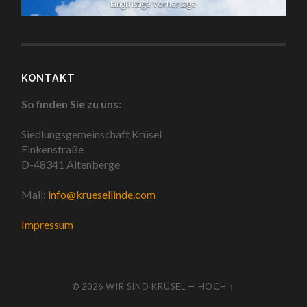
langfristige Vorhersage
KONTAKT
So finden Sie zu uns:
Siedlungsgemeinschaft Krüsel
Finkenstraße
D-48341 Altenberge
Mail:
info@kruesellinde.com
Impressum
© 2026
WIR SIND KRÜSEL
—
HOCH ↑