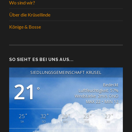
Wo sind wir?
Über die Krüsellinde
Könige & Bosse
SO SIEHT ES BEI UNS AUS...
SIEDLUNGSGEMEINSCHAFT KRÜSEL
21
Bedeckt
°
Luftfeuchtigkeit: 57%
Windstärke: 2m/s ONO
MAX 22 • MIN 12
°
°
°
°
°
25
32
29
23
27
SA
SO
MO
DIE
MI